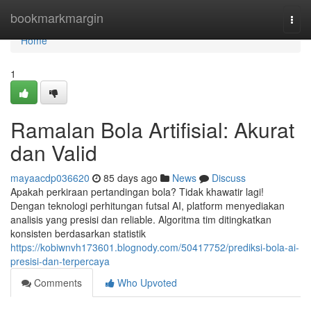
Home
bookmarkmargin
Togg
navi
Home
1
Ramalan Bola Artifisial: Akurat
dan Valid
mayaacdp036620
85 days ago
News
Discuss
Apakah perkiraan pertandingan bola? Tidak khawatir lagi!
Dengan teknologi perhitungan futsal AI, platform menyediakan
analisis yang presisi dan reliable. Algoritma tim ditingkatkan
konsisten berdasarkan statistik
https://kobiwnvh173601.blognody.com/50417752/prediksi-bola-ai-
presisi-dan-terpercaya
Comments
Who Upvoted