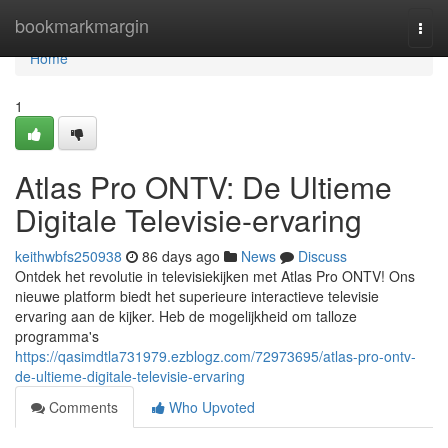
Home
bookmarkmargin
Togg
navi
Home
1
Atlas Pro ONTV: De Ultieme
Digitale Televisie-ervaring
keithwbfs250938
86 days ago
News
Discuss
Ontdek het revolutie in televisiekijken met Atlas Pro ONTV! Ons
nieuwe platform biedt het superieure interactieve televisie
ervaring aan de kijker. Heb de mogelijkheid om talloze
programma's
https://qasimdtla731979.ezblogz.com/72973695/atlas-pro-ontv-
de-ultieme-digitale-televisie-ervaring
Comments
Who Upvoted