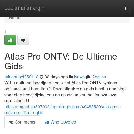
Home
bookmarkmargin
Togg
navi
Home
1
Atlas Pro ONTV: De Ultieme
Gids
miriamfoyf259112
82 days ago
News
Discuss
Wilt u optimaal begrijpen hoe u het Atlas Pro ONTV systeem
optimaal kunt benutten ? Deze uitgebreide gids biedt u een stap-
voor-stap beschrijving van de aspecten van het innovatieve
oplossing . U
https://tegantrpx807905.loginblogin.com/49485520/atlas-pro-
ontv-de-ultieme-gids
Comments
Who Upvoted