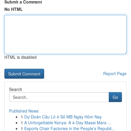
Submit a Comment
No HTML
HTML is disabled
Report Page
Search
Go
Published News
1
Dự Đoán Cầu Lô 4 Số MB Ngày Hôm Nay
1
A Unforgettable Kenya: A 4-Day Masai Mara ...
1
Esports Chair Factories in the People’s Republi...