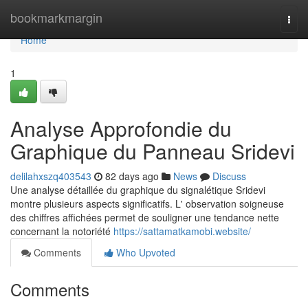
Home
bookmarkmargin
Togg
navi
Home
1
Analyse Approfondie du
Graphique du Panneau Sridevi
delilahxszq403543
82 days ago
News
Discuss
Une analyse détaillée du graphique du signalétique Sridevi
montre plusieurs aspects significatifs. L' observation soigneuse
des chiffres affichées permet de souligner une tendance nette
concernant la notoriété
https://sattamatkamobi.website/
Comments
Who Upvoted
Comments