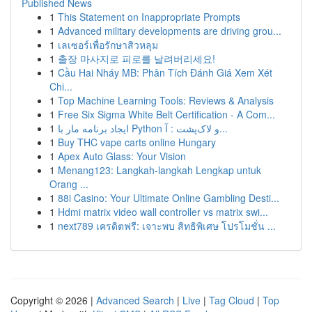
Published News
1
This Statement on Inappropriate Prompts
1
Advanced military developments are driving grou...
1
เลเซอร์เพื่อรักษาสิวหลุม
1
출장 마사지로 피로를 날려버리세요!
1
Cầu Hai Nháy MB: Phân Tích Đánh Giá Xem Xét
Chi...
1
Top Machine Learning Tools: Reviews & Analysis
1
Free Six Sigma White Belt Certification - A Com...
1
ایجاد برنامه مار با Python و لاک‌پشت : آ...
1
Buy THC vape carts online Hungary
1
Apex Auto Glass: Your Vision
1
Menang123: Langkah-langkah Lengkap untuk
Orang ...
1
88i Casino: Your Ultimate Online Gambling Desti...
1
Hdmi matrix video wall controller vs matrix swi...
1
next789 เครดิตฟรี: เจาะพบ สิทธิพิเศษ โปรโมชั่น ...
Copyright © 2026 |
Advanced Search
|
Live
|
Tag Cloud
|
Top