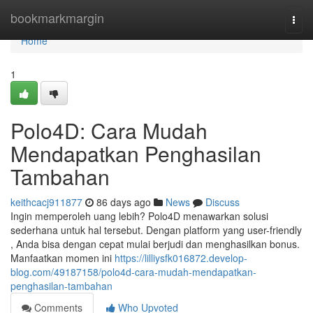
Home
bookmarkmargin
Togg
navi
Home
1
Polo4D: Cara Mudah
Mendapatkan Penghasilan
Tambahan
keithcacj911877
86 days ago
News
Discuss
Ingin memperoleh uang lebih? Polo4D menawarkan solusi
sederhana untuk hal tersebut. Dengan platform yang user-friendly
, Anda bisa dengan cepat mulai berjudi dan menghasilkan bonus.
Manfaatkan momen ini
https://lilliysfk016872.develop-
blog.com/49187158/polo4d-cara-mudah-mendapatkan-
penghasilan-tambahan
Comments
Who Upvoted