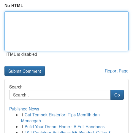
No HTML
HTML is disabled
Report Page
Search
Go
Published News
1
Cat Tembok Eksterior: Tips Memilih dan
Mencegah...
1
Build Your Dream Home : A Full Handbook
1
10ft Container Solutions: FF, Bunded, Office & ...