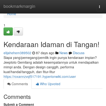
Home
bookmarkmargin
Togg
navi
Home
1
Kendaraan Idaman di Tangan!
elijahehem389502
87 days ago
News
Discuss
Siapa yang/pemegang/pemilik ingin punya kendaraan impian?
Jeeptoto Gemilang adalah kesempatannya untuk mendapatkan
mimpi anda. Dengan design canggih, performa
kuat/handal/tangguh, dan fitur-fitur
https://roxannzvqf517191.hyperionwiki.com/user
Comments
Who Upvoted
Comments
Submit a Comment