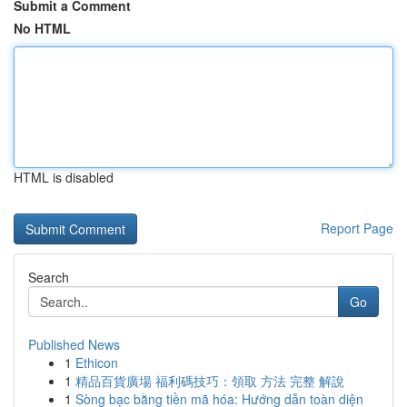
Submit a Comment
No HTML
HTML is disabled
Report Page
Search
Go
Published News
1
Ethicon
1
精品百貨廣場 福利碼技巧：領取 方法 完整 解說
1
Sòng bạc bằng tiền mã hóa: Hướng dẫn toàn diện