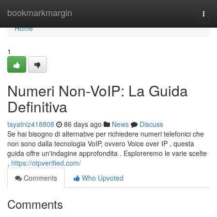
Home
bookmarkmargin
Togg
navi
Home
1
Numeri Non-VoIP: La Guida
Definitiva
tayatniz418808
86 days ago
News
Discuss
Se hai bisogno di alternative per richiedere numeri telefonici che
non sono dalla tecnologia VoIP, ovvero Voice over IP , questa
guida offre un'indagine approfondita . Esploreremo le varie scelte
,
https://otpverified.com/
Comments
Who Upvoted
Comments