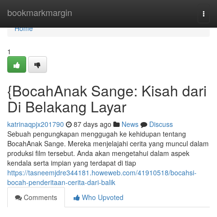
Home
bookmarkmargin
Togg
navi
Home
1
{BocahAnak Sange: Kisah dari
Di Belakang Layar
katrinaqpjx201790
87 days ago
News
Discuss
Sebuah pengungkapan menggugah ke kehidupan tentang
BocahAnak Sange. Mereka menjelajahi cerita yang muncul dalam
produksi film tersebut. Anda akan mengetahui dalam aspek
kendala serta impian yang terdapat di tiap
https://tasneemjdre344181.howeweb.com/41910518/bocahsi-
bocah-penderitaan-cerita-dari-balik
Comments
Who Upvoted