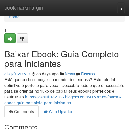
Home
bookmarkmargin
Togg
navi
Home
1
Baixar Ebook: Guia Completo
para Iniciantes
ellajzfx697517
88 days ago
News
Discuss
Está querendo começar no mundo dos ebooks? Este tutorial
definitivo é perfeito para você ! Descubra tudo o que é necessário
para se orientar no fluxo de baixar seus ebooks preferidos e
usufruir ao
https://joshiufj182166.blogpixi.com/41538982/baixar-
ebook-guia-completo-para-iniciantes
Comments
Who Upvoted
Comments