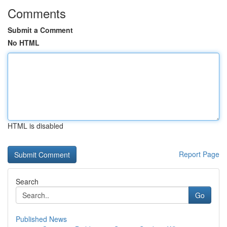
Comments
Submit a Comment
No HTML
HTML is disabled
Report Page
Search
Go
Published News