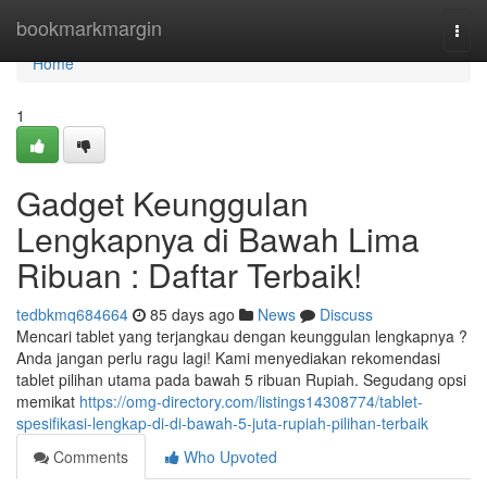
Home
bookmarkmargin
Togg
navi
Home
1
Gadget Keunggulan
Lengkapnya di Bawah Lima
Ribuan : Daftar Terbaik!
tedbkmq684664
85 days ago
News
Discuss
Mencari tablet yang terjangkau dengan keunggulan lengkapnya ?
Anda jangan perlu ragu lagi! Kami menyediakan rekomendasi
tablet pilihan utama pada bawah 5 ribuan Rupiah. Segudang opsi
memikat
https://omg-directory.com/listings14308774/tablet-
spesifikasi-lengkap-di-di-bawah-5-juta-rupiah-pilihan-terbaik
Comments
Who Upvoted