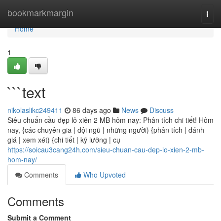
Home
bookmarkmargin
Togg
navi
Home
1
```text
nikolaslikc249411
86 days ago
News
Discuss
Siêu chuẩn cầu đẹp lô xiên 2 MB hôm nay: Phân tích chi tiết! Hôm
nay, {các chuyên gia | đội ngũ | những người) {phân tích | đánh
giá | xem xét) {chi tiết | kỹ lưỡng | cụ
https://soicau3cang24h.com/sieu-chuan-cau-dep-lo-xien-2-mb-
hom-nay/
Comments
Who Upvoted
Comments
Submit a Comment