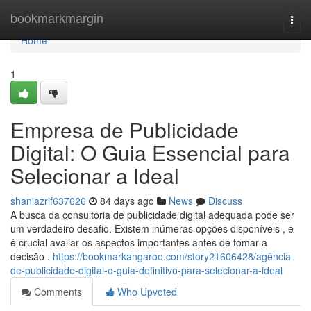
Home
bookmarkmargin
Togg
navi
Home
1
Empresa de Publicidade
Digital: O Guia Essencial para
Selecionar a Ideal
shaniazrif637626
84 days ago
News
Discuss
A busca da consultoria de publicidade digital adequada pode ser
um verdadeiro desafio. Existem inúmeras opções disponíveis , e
é crucial avaliar os aspectos importantes antes de tomar a
decisão .
https://bookmarkangaroo.com/story21606428/agência-
de-publicidade-digital-o-guia-definitivo-para-selecionar-a-ideal
Comments
Who Upvoted