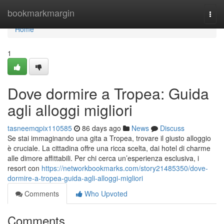
Home
bookmarkmargin
Togg
navi
Home
1
Dove dormire a Tropea: Guida
agli alloggi migliori
tasneemqpix110585
86 days ago
News
Discuss
Se stai immaginando una gita a Tropea, trovare il giusto alloggio
è cruciale. La cittadina offre una ricca scelta, dai hotel di charme
alle dimore affittabili. Per chi cerca un’esperienza esclusiva, i
resort con
https://networkbookmarks.com/story21485350/dove-
dormire-a-tropea-guida-agli-alloggi-migliori
Comments
Who Upvoted
Comments