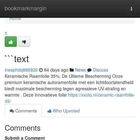
Home
bookmarkmargin
Togg
navi
Home
1
```text
inesphdq888926
84 days ago
News
Discuss
Keramische Raamfolie 35%: De Ultieme Bescherming Onze
premium keramische autoramenfolie met een lichtdoorlatendheid
biedt maximale bescherming tegen agressieve UV-straling en
warmte . Deze innovatieve folie
https://xxoto.nl/ceramic-raamfolie-
35/
Comments
Who Upvoted
Comments
Submit a Comment