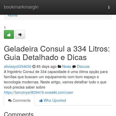
Home
bookmarkmargin
Togg
navi
Home
1
Geladeira Consul a 334 Litros:
Guia Detalhado e Dicas
aliviasyot334630
85 days ago
News
Discuss
A frigotério Consul de 334 capacidade é uma ótima opção para
famílias que buscam um equipamento com bom espaço e
tecnologia modernas. Neste artigo, vamos detalhar tudo o que
você precisa saber sobre
https://tamzinysrl839476.evawiki.com/user
Comments
Who Upvoted
Comments