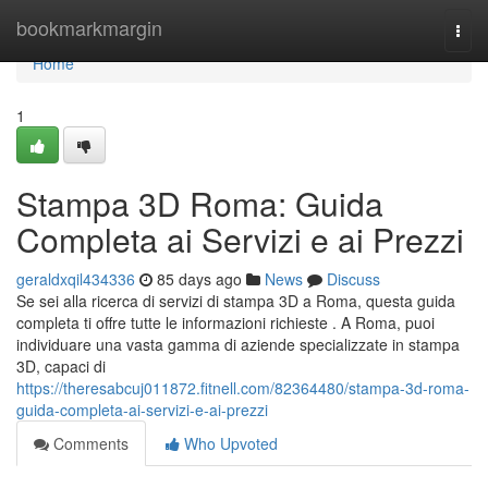
Home
bookmarkmargin
Togg
navi
Home
1
Stampa 3D Roma: Guida
Completa ai Servizi e ai Prezzi
geraldxqil434336
85 days ago
News
Discuss
Se sei alla ricerca di servizi di stampa 3D a Roma, questa guida
completa ti offre tutte le informazioni richieste . A Roma, puoi
individuare una vasta gamma di aziende specializzate in stampa
3D, capaci di
https://theresabcuj011872.fitnell.com/82364480/stampa-3d-roma-
guida-completa-ai-servizi-e-ai-prezzi
Comments
Who Upvoted