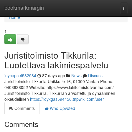
Home
bookmarkmargin
Togg
navi
Home
1
Juristitoimisto Tikkurila:
Luotettava lakimiespalvelu
joycepcet582984
87 days ago
News
Discuss
Juristitoimisto Tikkurila Unikkotie 16, 01300 Vantaa Phone:
0403638052 Website: https://www.lakitoimistotvantaa.com/
Juristitoimisto Tikkurila, Tikkurilan arvostettu ja dynaaminen
oikeudellinen
https://royxgas594456.tnpwiki.com/user
Comments
Who Upvoted
Comments