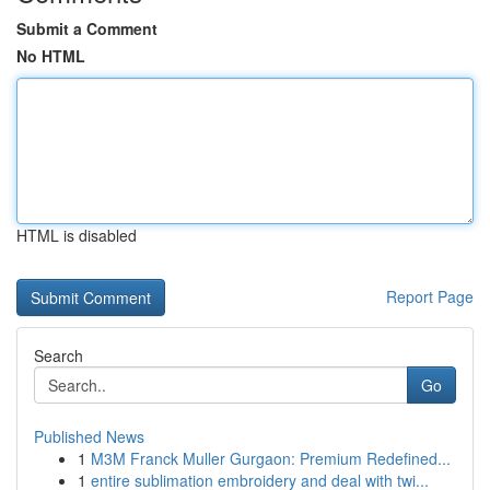
Submit a Comment
No HTML
HTML is disabled
Report Page
Search
Go
Published News
1
M3M Franck Muller Gurgaon: Premium Redefined...
1
entire sublimation embroidery and deal with twi...