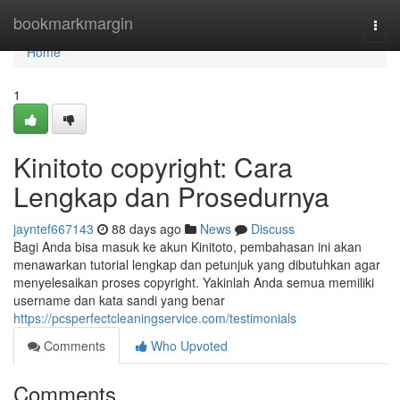
Home
bookmarkmargin
Togg
navi
Home
1
Kinitoto copyright: Cara
Lengkap dan Prosedurnya
jayntef667143
88 days ago
News
Discuss
Bagi Anda bisa masuk ke akun Kinitoto, pembahasan ini akan
menawarkan tutorial lengkap dan petunjuk yang dibutuhkan agar
menyelesaikan proses copyright. Yakinlah Anda semua memiliki
username dan kata sandi yang benar
https://pcsperfectcleaningservice.com/testimonials
Comments
Who Upvoted
Comments