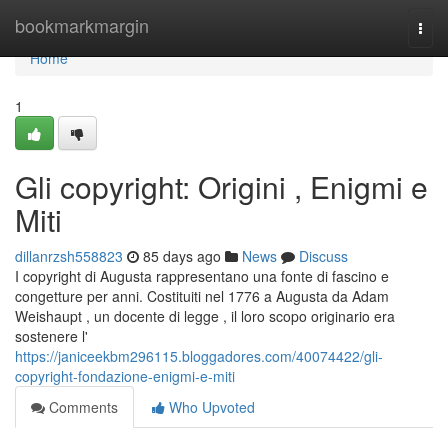
Home
bookmarkmargin
Togg
navi
Home
1
Gli copyright: Origini , Enigmi e
Miti
dillanrzsh558823
85 days ago
News
Discuss
I copyright di Augusta rappresentano una fonte di fascino e
congetture per anni. Costituiti nel 1776 a Augusta da Adam
Weishaupt , un docente di legge , il loro scopo originario era
sostenere l'
https://janiceekbm296115.bloggadores.com/40074422/gli-
copyright-fondazione-enigmi-e-miti
Comments
Who Upvoted