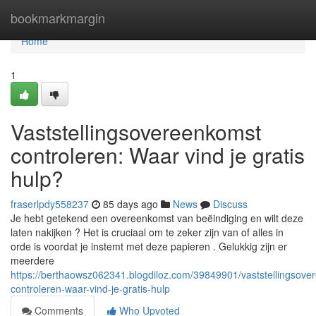
Home
bookmarkmargin
Home
1
Vaststellingsovereenkomst
controleren: Waar vind je gratis
hulp?
fraserlpdy558237
85 days ago
News
Discuss
Je hebt getekend een overeenkomst van beëindiging en wilt deze
laten nakijken ? Het is cruciaal om te zeker zijn van of alles in
orde is voordat je instemt met deze papieren . Gelukkig zijn er
meerdere
https://berthaowsz062341.blogdiloz.com/39849901/vaststellingsove
controleren-waar-vind-je-gratis-hulp
Comments
Who Upvoted