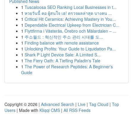
Published News
1
Tuscaloosa SEO Ranking Local Businesses in t...
1
หวยวันนี้ คอ ผู้สนใจ เฮ! ตรวจผลล่าสุด บางคน ...
1
Critical Hit Ceramics: Achieving Mastery in You...
1
Dependable Electrical Upkeep from Electrician C...
1
Flyttfirma i Västerås, Örebro och Mälardalen – ...
1
주소월드 : 혁신적인 주소 관리 시대를 도...
1
Finding balance with remote assistance
1
Unlocking Profits: Your Guide to Liquidation Pa...
1
Shark P Light Device Sale: A Limited S...
1
The Fiery Oath: A Tiefling Paladin's Tale
1
The Power of Research Peptides: A Beginner's
Guide
Copyright © 2026 |
Advanced Search
|
Live
|
Tag Cloud
|
Top
Users
| Made with
Kliqqi CMS
|
All RSS Feeds