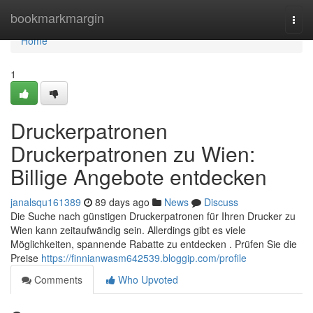
Home
bookmarkmargin
Togg
navi
Home
1
Druckerpatronen
Druckerpatronen zu Wien:
Billige Angebote entdecken
janalsqu161389
89 days ago
News
Discuss
Die Suche nach günstigen Druckerpatronen für Ihren Drucker zu
Wien kann zeitaufwändig sein. Allerdings gibt es viele
Möglichkeiten, spannende Rabatte zu entdecken . Prüfen Sie die
Preise
https://finnianwasm642539.bloggip.com/profile
Comments
Who Upvoted