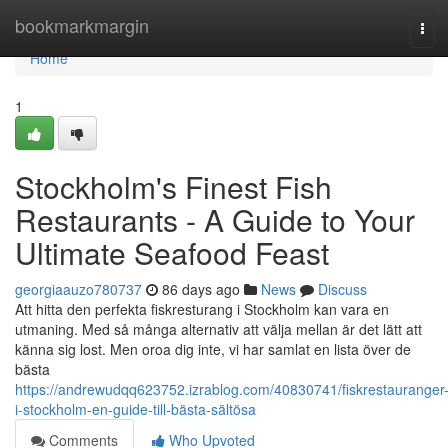
Home
bookmarkmargin
Tog
navi
Home
1
Stockholm's Finest Fish
Restaurants - A Guide to Your
Ultimate Seafood Feast
georgiaauzo780737
86 days ago
News
Discuss
Att hitta den perfekta fiskresturang i Stockholm kan vara en
utmaning. Med så många alternativ att välja mellan är det lätt att
känna sig lost. Men oroa dig inte, vi har samlat en lista över de
bästa
https://andrewudqq623752.izrablog.com/40830741/fiskrestauranger
i-stockholm-en-guide-till-bästa-sältösa
Comments
Who Upvoted