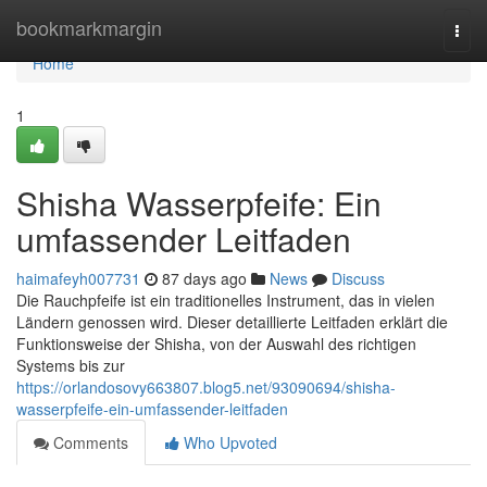
Home
bookmarkmargin
Togg
navi
Home
1
Shisha Wasserpfeife: Ein
umfassender Leitfaden
haimafeyh007731
87 days ago
News
Discuss
Die Rauchpfeife ist ein traditionelles Instrument, das in vielen
Ländern genossen wird. Dieser detaillierte Leitfaden erklärt die
Funktionsweise der Shisha, von der Auswahl des richtigen
Systems bis zur
https://orlandosovy663807.blog5.net/93090694/shisha-
wasserpfeife-ein-umfassender-leitfaden
Comments
Who Upvoted