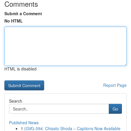
Comments
Submit a Comment
No HTML
HTML is disabled
Report Page
Search
Go
Published News
1
{GVG-594: Chisato Shoda – Captions Now Available