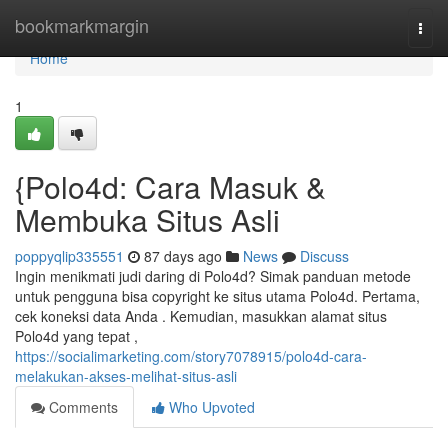
Home
bookmarkmargin
Togg
navi
Home
1
{Polo4d: Cara Masuk &
Membuka Situs Asli
poppyqlip335551
87 days ago
News
Discuss
Ingin menikmati judi daring di Polo4d? Simak panduan metode
untuk pengguna bisa copyright ke situs utama Polo4d. Pertama,
cek koneksi data Anda . Kemudian, masukkan alamat situs
Polo4d yang tepat ,
https://socialimarketing.com/story7078915/polo4d-cara-
melakukan-akses-melihat-situs-asli
Comments
Who Upvoted