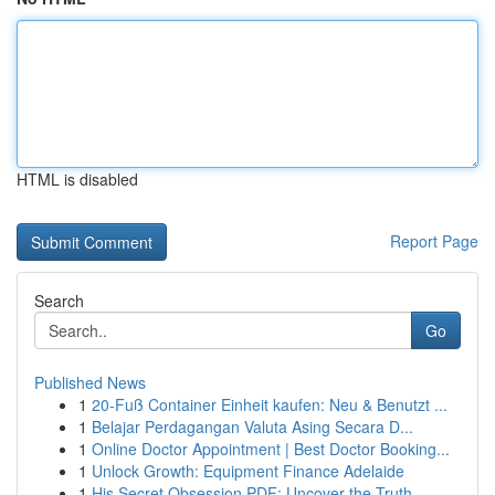
HTML is disabled
Report Page
Search
Go
Published News
1
20-Fuß Container Einheit kaufen: Neu & Benutzt ...
1
Belajar Perdagangan Valuta Asing Secara D...
1
Online Doctor Appointment | Best Doctor Booking...
1
Unlock Growth: Equipment Finance Adelaide
1
His Secret Obsession PDF: Uncover the Truth