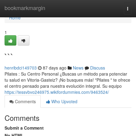
Home
bookmarkmargin
Togg
navi
Home
1
```
henribdci149703
87 days ago
News
Discuss
Pilates : Su Centro Personal ¿Buscas un método para potenciar
tu salud en Vitoria-Gasteiz? ¡No busques más! "Pilates " te ofrece
el centro pensado para nuestra evolución integral. Su equipo
https://tessvbvo246975.wikifordummies.com/9463524/
Comments
Who Upvoted
Comments
Submit a Comment
No HTML