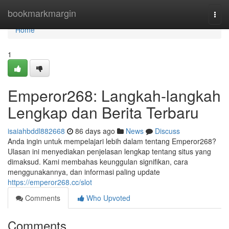
Home
bookmarkmargin
Togg
navi
Home
1
Emperor268: Langkah-langkah
Lengkap dan Berita Terbaru
isaiahbddl882668
86 days ago
News
Discuss
Anda ingin untuk mempelajari lebih dalam tentang Emperor268?
Ulasan ini menyediakan penjelasan lengkap tentang situs yang
dimaksud. Kami membahas keunggulan signifikan, cara
menggunakannya, dan informasi paling update
https://emperor268.cc/slot
Comments
Who Upvoted
Comments