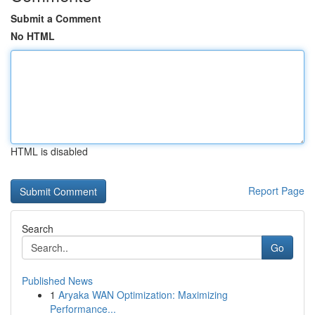
Submit a Comment
No HTML
HTML is disabled
Report Page
Search
Go
Published News
1
Aryaka WAN Optimization: Maximizing
Performance...