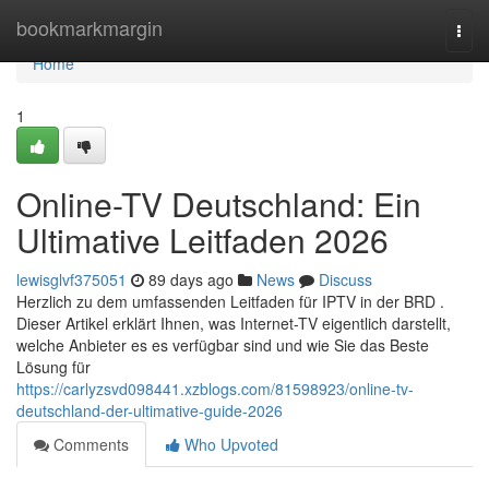
Home
bookmarkmargin
Togg
navi
Home
1
Online-TV Deutschland: Ein
Ultimative Leitfaden 2026
lewisglvf375051
89 days ago
News
Discuss
Herzlich zu dem umfassenden Leitfaden für IPTV in der BRD .
Dieser Artikel erklärt Ihnen, was Internet-TV eigentlich darstellt,
welche Anbieter es es verfügbar sind und wie Sie das Beste
Lösung für
https://carlyzsvd098441.xzblogs.com/81598923/online-tv-
deutschland-der-ultimative-guide-2026
Comments
Who Upvoted