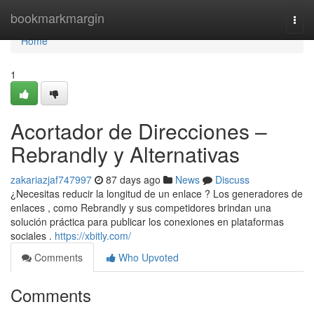
Home
bookmarkmargin
Togg
navi
Home
1
Acortador de Direcciones –
Rebrandly y Alternativas
zakariazjaf747997
87 days ago
News
Discuss
¿Necesitas reducir la longitud de un enlace ? Los generadores de
enlaces , como Rebrandly y sus competidores brindan una
solución práctica para publicar los conexiones en plataformas
sociales .
https://xbitly.com/
Comments
Who Upvoted
Comments