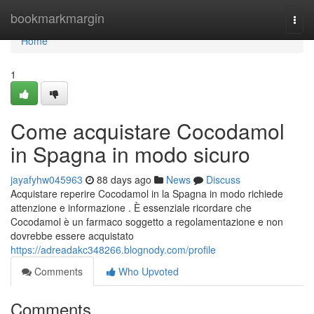
Home
bookmarkmargin
Togg
navi
Home
1
Come acquistare Cocodamol
in Spagna in modo sicuro
jayafyhw045963
88 days ago
News
Discuss
Acquistare reperire Cocodamol in la Spagna in modo richiede
attenzione e informazione . È essenziale ricordare che
Cocodamol è un farmaco soggetto a regolamentazione e non
dovrebbe essere acquistato
https://adreadakc348266.blognody.com/profile
Comments
Who Upvoted
Comments