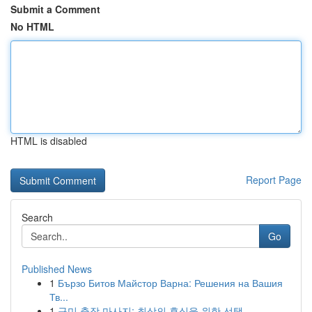
Submit a Comment
No HTML
HTML is disabled
Report Page
Search
Go
Published News
1
Бързо Битов Майстор Варна: Решения на Вашия
Тв...
1
구미 출장 마사지: 최상의 휴식을 위한 선택