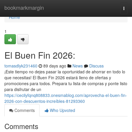
Home
bookmarkmargin
Togg
navi
Home
1
El Buen Fin 2026:
tomasdlyk231460
89 days ago
News
Discuss
¡Este tiempo no dejes pasar la oportunidad de ahorrar en todo lo
que necesitas! El Buen Fin 2026 estará lleno de ofertas y
promociones para todos. Prepara tu lista de compras y ponte listo
para disfrutar de un
https://cecilyfqnq808833.onesmablog.com/aprovecha-el-buen-fin-
2026-con-descuentos-increíbles-81293360
Comments
Who Upvoted
Comments