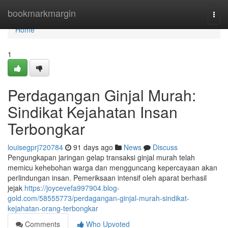
Home
bookmarkmargin
Togg
navi
Home
1
Perdagangan Ginjal Murah:
Sindikat Kejahatan Insan
Terbongkar
louisegprj720784
91 days ago
News
Discuss
Pengungkapan jaringan gelap transaksi ginjal murah telah
memicu kehebohan warga dan mengguncang kepercayaan akan
perlindungan insan. Pemeriksaan intensif oleh aparat berhasil
jejak
https://joycevefa997904.blog-
gold.com/58555773/perdagangan-ginjal-murah-sindikat-
kejahatan-orang-terbongkar
Comments
Who Upvoted