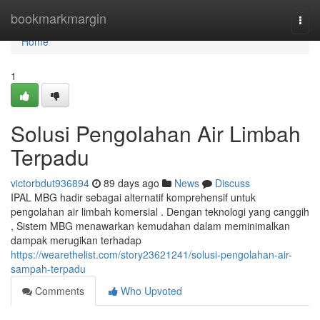
Home
bookmarkmargin
Togg
navi
Home
1
Solusi Pengolahan Air Limbah
Terpadu
victorbdut936894
89 days ago
News
Discuss
IPAL MBG hadir sebagai alternatif komprehensif untuk
pengolahan air limbah komersial . Dengan teknologi yang canggih
, Sistem MBG menawarkan kemudahan dalam meminimalkan
dampak merugikan terhadap
https://wearethelist.com/story23621241/solusi-pengolahan-air-
sampah-terpadu
Comments
Who Upvoted