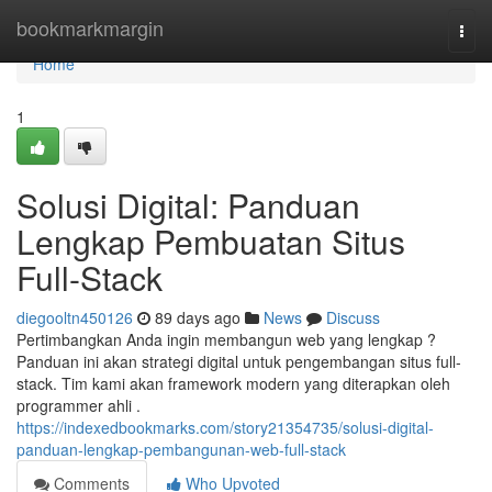
Home
bookmarkmargin
Togg
navi
Home
1
Solusi Digital: Panduan
Lengkap Pembuatan Situs
Full-Stack
diegooltn450126
89 days ago
News
Discuss
Pertimbangkan Anda ingin membangun web yang lengkap ?
Panduan ini akan strategi digital untuk pengembangan situs full-
stack. Tim kami akan framework modern yang diterapkan oleh
programmer ahli .
https://indexedbookmarks.com/story21354735/solusi-digital-
panduan-lengkap-pembangunan-web-full-stack
Comments
Who Upvoted