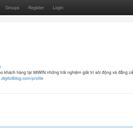
Groups
Register
Login
s
o khách hàng tại 98WIN những trải nghiệm giải trí sôi động và đẳng cấ
digitollblog.com/profile