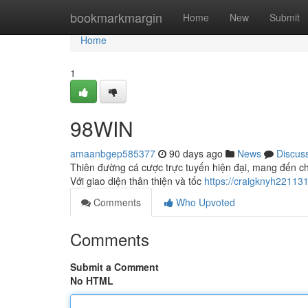
Home
bookmarkmargin
Home
New
Submit
Home
1
98WIN
amaanbgep585377
90 days ago
News
Discus
Thiên đường cá cược trực tuyến hiện đại, mang đến ch
Với giao diện thân thiện và tốc
https://craigknyh221131.
Comments
Who Upvoted
Comments
Submit a Comment
No HTML