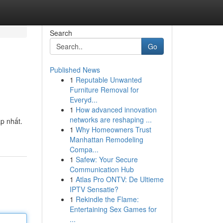
Search
Go
Published News
1
Reputable Unwanted
Furniture Removal for
Everyd...
1
How advanced innovation
networks are reshaping ...
p nhất.
1
Why Homeowners Trust
Manhattan Remodeling
Compa...
1
Safew: Your Secure
Communication Hub
1
Atlas Pro ONTV: De Ultieme
IPTV Sensatie?
1
Rekindle the Flame:
Entertaining Sex Games for
...