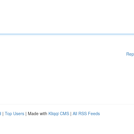
Rep
d
|
Top Users
| Made with
Kliqqi CMS
|
All RSS Feeds