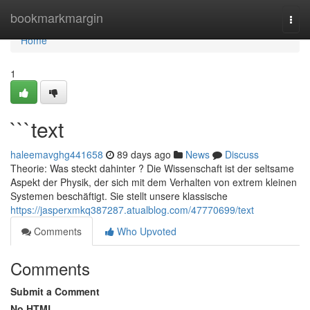
Home
bookmarkmargin
Togg
navi
Home
1
```text
haleemavghg441658
89 days ago
News
Discuss
Theorie: Was steckt dahinter ? Die Wissenschaft ist der seltsame
Aspekt der Physik, der sich mit dem Verhalten von extrem kleinen
Systemen beschäftigt. Sie stellt unsere klassische
https://jasperxmkq387287.atualblog.com/47770699/text
Comments
Who Upvoted
Comments
Submit a Comment
No HTML