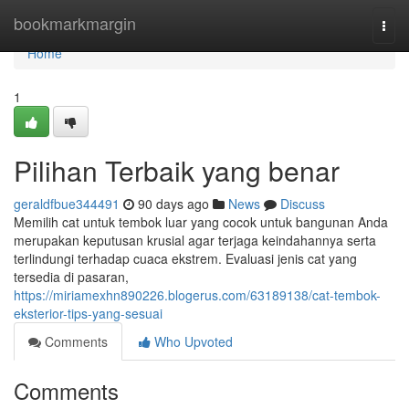
Home
bookmarkmargin
Togg
navi
Home
1
Pilihan Terbaik yang benar
geraldfbue344491
90 days ago
News
Discuss
Memilih cat untuk tembok luar yang cocok untuk bangunan Anda
merupakan keputusan krusial agar terjaga keindahannya serta
terlindungi terhadap cuaca ekstrem. Evaluasi jenis cat yang
tersedia di pasaran,
https://miriamexhn890226.blogerus.com/63189138/cat-tembok-
eksterior-tips-yang-sesuai
Comments
Who Upvoted
Comments