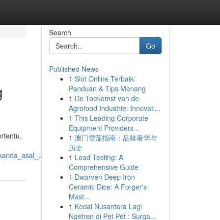
Search
Go
Published News
1
Slot Online Terbaik:
g
Panduan & Tips Menang
1
De Toekomst van de
Agrofood Industrie: Innovati...
1
This Leading Corporate
Equipment Providers...
rtentu.
1
澳门雪茄指南：品味奢华与
历史
ekanda_asal_usul_dan_pentingnya
1
Load Testing: A
Comprehensive Guide
1
Dwarven Deep Iron
Ceramic Dice: A Forger's
Mast...
1
Kedai Nusantara Lagi
Ngetren di Pet Pet : Surga...