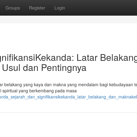
Groups
Register
Login
nifikansiKekanda: Latar Belakan
Usul dan Pentingnya
 latar belakang yang kaya dan makna yang mendalam bagi kebudayaan te
al spiritual yang berkembang pada masa
kanda_sejarah_dan_signifikansikekanda_latar_belakang_dan_maknak