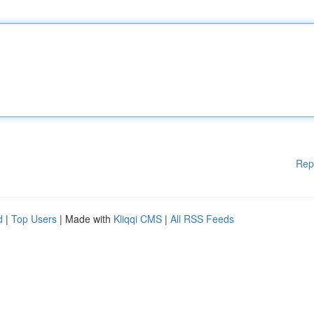
Rep
d
|
Top Users
| Made with
Kliqqi CMS
|
All RSS Feeds