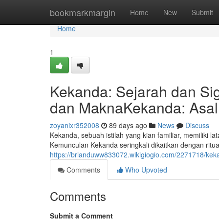
Home
bookmarkmargin
Home
New
Submit
Home
1
Kekanda: Sejarah dan Sig
dan MaknaKekanda: Asal 
zoyanixr352008
89 days ago
News
Discuss
Kekanda, sebuah istilah yang kian familiar, memiliki
Kemunculan Kekanda seringkali dikaitkan dengan ritu
https://brianduww833072.wikigiogio.com/2271718/ke
Comments
Who Upvoted
Comments
Submit a Comment