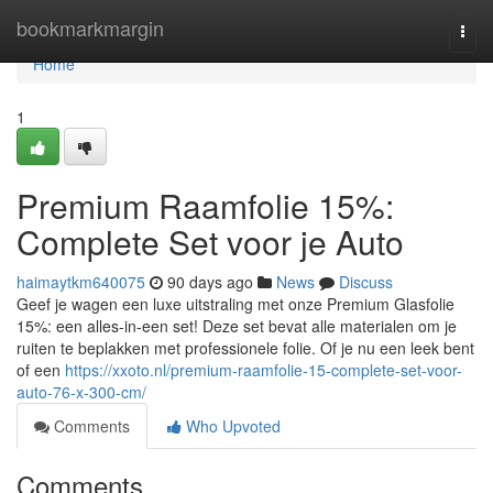
Home
bookmarkmargin
Togg
navi
Home
1
Premium Raamfolie 15%:
Complete Set voor je Auto
haimaytkm640075
90 days ago
News
Discuss
Geef je wagen een luxe uitstraling met onze Premium Glasfolie
15%: een alles-in-een set! Deze set bevat alle materialen om je
ruiten te beplakken met professionele folie. Of je nu een leek bent
of een
https://xxoto.nl/premium-raamfolie-15-complete-set-voor-
auto-76-x-300-cm/
Comments
Who Upvoted
Comments