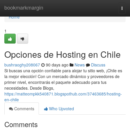
Home
bookmarkmargin
Togg
navi
Home
1
Opciones de Hosting en Chile
bushraoghy208067
90 days ago
News
Discuss
Si buscas una opción confiable para alojar tu sitio web, ¡Chile es
la mejor elección! Con un mercado dinámico y proveedores de
primer nivel, encontrarás el paquete adecuado para tus
necesidades. Desde Blogs,
https://matteompkk540871.blogspothub.com/37463685/hosting-
en-chile
Comments
Who Upvoted
Comments