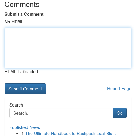
Comments
Submit a Comment
No HTML
HTML is disabled
Report Page
Search
Go
Published News
1
The Ultimate Handbook to Backpack Leaf Blo...