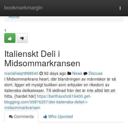
Home
bookmarkmargin
Togg
navi
Home
1
Italienskt Deli i
Midsommarkransen
mariahwqrt898540
92 days ago
News
Discuss
I Midsommarkrans heart, där blandningen av människor är så
stort, ligger ett mysigt butiken som erbjuder en rikedom av
italienska delikatesser. Till skillnad från det är inte alltid lätt att
hitta, {hardet här]
https://berthaxxhz616400.get-
blogging.com/35876257/det-italienska-deliet-i-
midsommarkransen
Comments
Who Upvoted