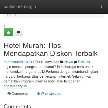
Home
bookmarkmargin
Togg
navi
Home
1
Hotel Murah: Tips
Mendapatkan Diskon Terbaik
deannaurbd213789
119 days ago
News
Discuss
Ingin mencari penginapan hemat? Ini beberapa cara untuk
menemukan harga terbaik! Pertama dengan membandingkan
harga di berbagai situs pemesanan internet. Selanjutnya,
perhatikan program loyalitas hotel atau langganan
https://cozzy.id/
Comments
Who Upvoted
Comments