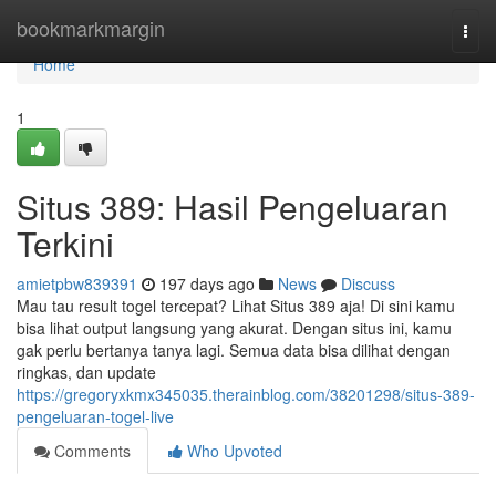
Home
bookmarkmargin
Togg
navi
Home
1
Situs 389: Hasil Pengeluaran
Terkini
amietpbw839391
197 days ago
News
Discuss
Mau tau result togel tercepat? Lihat Situs 389 aja! Di sini kamu
bisa lihat output langsung yang akurat. Dengan situs ini, kamu
gak perlu bertanya tanya lagi. Semua data bisa dilihat dengan
ringkas, dan update
https://gregoryxkmx345035.therainblog.com/38201298/situs-389-
pengeluaran-togel-live
Comments
Who Upvoted