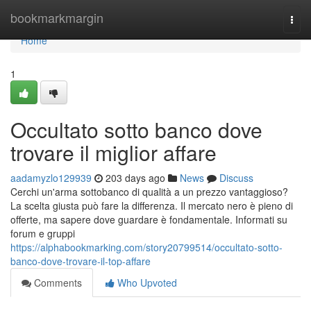
Home
bookmarkmargin
Togg
navi
Home
1
Occultato sotto banco dove
trovare il miglior affare
aadamyzlo129939
203 days ago
News
Discuss
Cerchi un'arma sottobanco di qualità a un prezzo vantaggioso?
La scelta giusta può fare la differenza. Il mercato nero è pieno di
offerte, ma sapere dove guardare è fondamentale. Informati su
forum e gruppi
https://alphabookmarking.com/story20799514/occultato-sotto-
banco-dove-trovare-il-top-affare
Comments
Who Upvoted