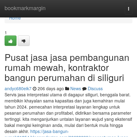
Home
bookmarkmargin
Togg
navi
Home
1
Pusat jasa jasa pembangunan
rumah mewah, kontraktor
bangun perumahan di siliguri
andyc680eik7
206 days ago
News
Discuss
Servis jasa interpretasi utama di dagapur siliguri, benggala barat.
membikin khayalan sama kapasitas dan juga kemahiran mulai
tahun 2024. pemecahan interpretasi layanan lengkap untuk
pesanan perumahan dan profitabel, didirikan bersama parameter
tertinggi. kita menganjurkan untaian layanan wujud yang ekstensif
bakal mengisi keinginan anda, mulai dari bentuk mula hingga
desain akhir.
https://jasa-bangun-