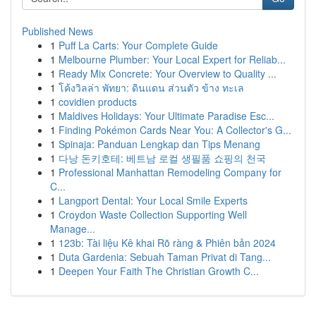
Published News
1
Puff La Carts: Your Complete Guide
1
Melbourne Plumber: Your Local Expert for Reliab...
1
Ready Mix Concrete: Your Overview to Quality ...
1
โค้งวิลล่า พัทยา: ดินแดน ส่วนตัว ข้าง ทะเล
1
covidien products
1
Maldives Holidays: Your Ultimate Paradise Esc...
1
Finding Pokémon Cards Near You: A Collector's G...
1
Spinaja: Panduan Lengkap dan Tips Menang
1
다낭 돈키호테: 베트남 로컬 생필품 쇼핑의 천국
1
Professional Manhattan Remodeling Company for
C...
1
Langport Dental: Your Local Smile Experts
1
Croydon Waste Collection Supporting Well
Manage...
1
123b: Tài liệu Kê khai Rõ ràng & Phiên bản 2024
1
Duta Gardenia: Sebuah Taman Privat di Tang...
1
Deepen Your Faith The Christian Growth C...