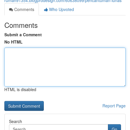
rumah91354.blogprodesign.com/60638099/pencantuman-lunas
Comments
Who Upvoted
Comments
Submit a Comment
No HTML
HTML is disabled
Report Page
Search
Go