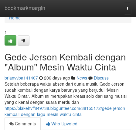
Home
bookmarkmargin
Togg
navi
Home
1
Gede Jerson Kembali dengan
"Album" Mesin Waktu Cinta
brianvvba141407
206 days ago
News
Discuss
Setelah beberapa waktu absen dari dunia musik, Gede Jerson
sudah kembali dengan karya barunya yang berjudul "Mesin
Waktu Cinta". Album ini merupakan kreasi solo dari sang musisi
yang dikenal dengan suara merdu dan
https://blakehvff849738.blogunteer.com/38155172/gede-jerson-
kembali-dengan-lagu-mesin-waktu-cinta
Comments
Who Upvoted