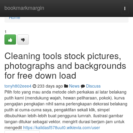
Home
bookmarkmargin
Togg
navi
Home
1
Cleaning tools stock pictures,
photographs and backgrounds
for free down load
tonyh802eee4
233 days ago
News
Discuss
Pilih foto yang mau anda metode oleh perkakas ai latar belakang
putih kami (mendukung wajah, hewan peliharaan, pokok). kurva
pengajian pengkajian nihil sama perlengkapan dekorasi belakang
putih ai cuma-cuma saya, pengaktifan sekali klik, simpel
dibubuhkan lebih-lebih buat pengguna lumrah. ilustrasi gambar
tangan ditukar sebagai vektor. mengirit durasi berjam-jam untuk
mengedit
https://kalidasf578uut0.wikievia.com/user