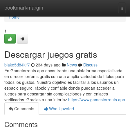
Home
bookmarkmargin
Togg
navi
Home
1
Descargar juegos gratis
blake5d84kif7
234 days ago
News
Discuss
En Gametorrents.app encontrarás una plataforma especializada
en ofrecer torrents gratis con una amplia variedad de títulos para
todos los gustos. Nuestro objetivo es facilitar a los usuarios un
espacio seguro, rápido y confiable donde puedan acceder a
juegos para descargar sin complicaciones y con enlaces
verificados. Gracias a una interfaz
https://www.gamestorrents.app
Comments
Who Upvoted
Comments