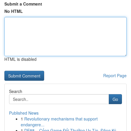
Submit a Comment
No HTML
HTML is disabled
Report Page
Search
Go
Published News
1
Revolutionary mechanisms that support
endangere...
1
DE88 – Cổng Game Đổi Thưởng Uy Tín, Đăng Ký