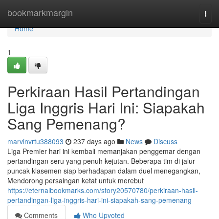
Home
bookmarkmargin
Togg
navi
Home
1
Perkiraan Hasil Pertandingan
Liga Inggris Hari Ini: Siapakah
Sang Pemenang?
marvinvrtu388093
237 days ago
News
Discuss
Liga Premier hari ini kembali memanjakan penggemar dengan
pertandingan seru yang penuh kejutan. Beberapa tim di jalur
puncak klasemen siap berhadapan dalam duel menegangkan,
Mendorong persaingan ketat untuk merebut
https://eternalbookmarks.com/story20570780/perkiraan-hasil-
pertandingan-liga-inggris-hari-ini-siapakah-sang-pemenang
Comments
Who Upvoted