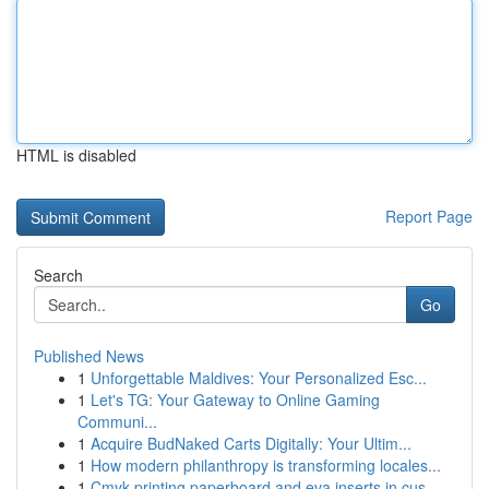
HTML is disabled
Report Page
Search
Go
Published News
1
Unforgettable Maldives: Your Personalized Esc...
1
Let's TG: Your Gateway to Online Gaming
Communi...
1
Acquire BudNaked Carts Digitally: Your Ultim...
1
How modern philanthropy is transforming locales...
1
Cmyk printing paperboard and eva inserts in cus...