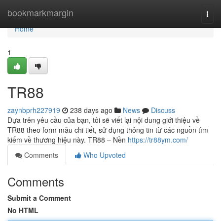
Home
bookmarkmargin
Togg
navi
Home
1
TR88
zaynbprh227919
238 days ago
News
Discuss
Dựa trên yêu cầu của bạn, tôi sẽ viết lại nội dung giới thiệu về
TR88 theo form mẫu chi tiết, sử dụng thông tin từ các nguồn tìm
kiếm về thương hiệu này. TR88 – Nền
https://tr88ym.com/
Comments
Who Upvoted
Comments
Submit a Comment
No HTML